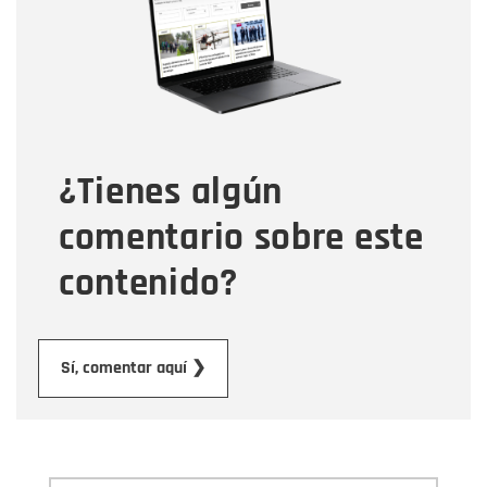
Correo electrónico
Tipo de comentario
¿Tienes algún
Mensaje
comentario sobre este
contenido?
Enviar
Sí, comentar aquí ❯