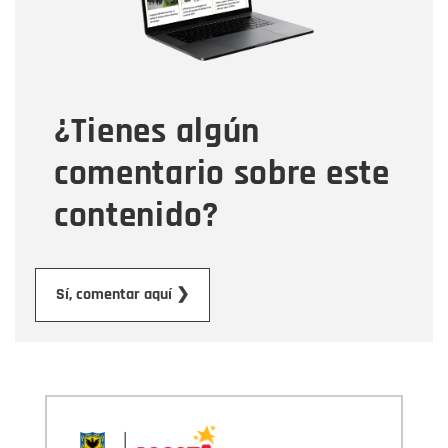
Tipo de comentario
¿Tienes algún
Mensaje
comentario sobre este
contenido?
Enviar
Sí, comentar aquí ❯