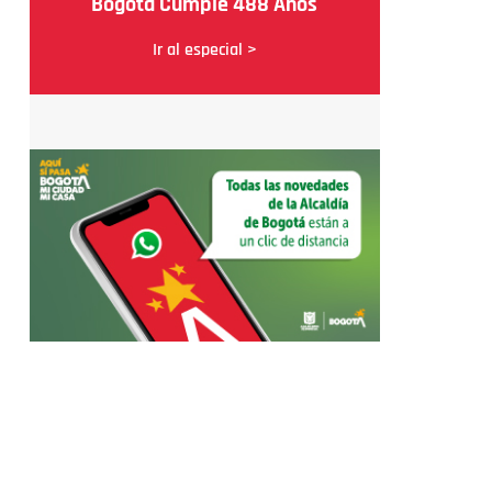
Bogotá Cumple 488 Años
Ir al especial >