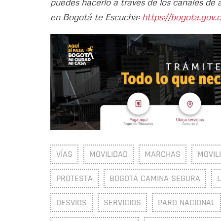
puedes hacerlo a través de los canales de 
en Bogotá te Escucha:
https://bogota.gov.c
VÍAS
MOVILIDAD
MARCHAS
MOVIL
PROTESTA
BOGOTÁ CAMINA SEGURA
DESVIOS
SERVICIOS
PARO NACIONAL