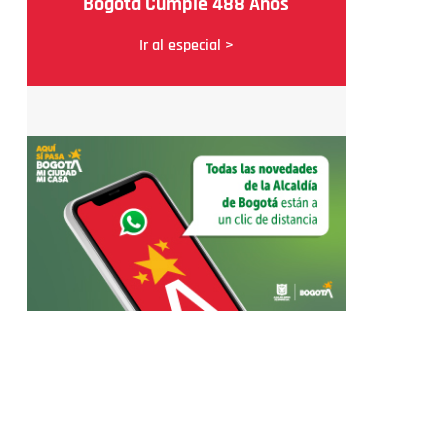
Bogotá Cumple 488 Años
Ir al especial >