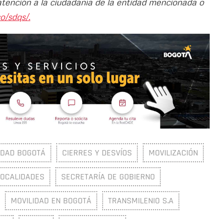
atención a la ciudadanía de la entidad mencionada o
o/sdqs/.
IDAD BOGOTÁ
CIERRES Y DESVÍOS
MOVILIZACIÓN
LOCALIDADES
SECRETARÍA DE GOBIERNO
MOVILIDAD EN BOGOTÁ
TRANSMILENIO S.A