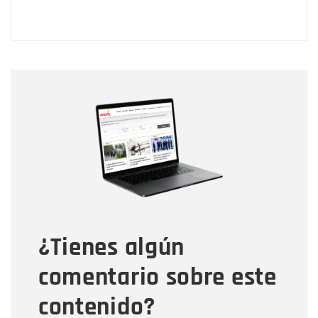
Nombre
Nombre
Correo electrónico
Tipo de comentario
¿Tienes algún
Mensaje
comentario sobre este
contenido?