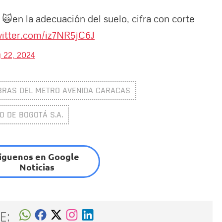
🙀en la adecuación del suelo, cifra con corte
witter.com/iz7NR5jC6J
 22, 2024
BRAS DEL METRO AVENIDA CARACAS
 DE BOGOTÁ S.A.
íguenos en Google
Noticias
E: