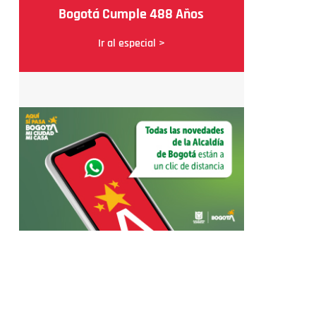
Bogotá Cumple 488 Años
Ir al especial >