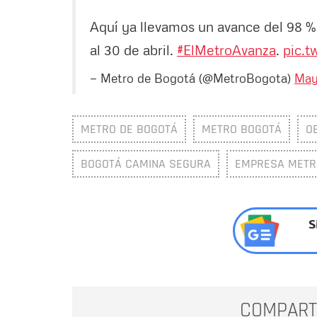
Aquí ya llevamos un avance del 98 % 
al 30 de abril.
#ElMetroAvanza
.
pic.t
— Metro de Bogotá (@MetroBogota)
May
METRO DE BOGOTÁ
METRO BOGOTÁ
O
BOGOTÁ CAMINA SEGURA
EMPRESA METRO
S
COMPART