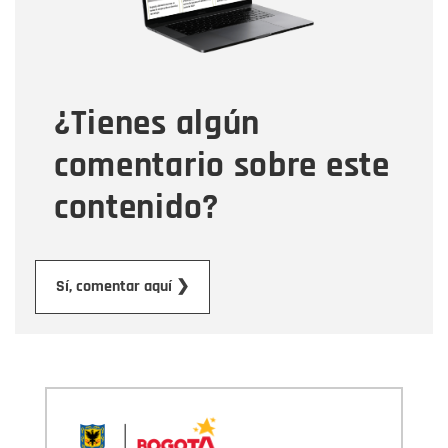
Tipo de comentario
¿Tienes algún
Mensaje
comentario sobre este
contenido?
Enviar
Sí, comentar aquí ❯