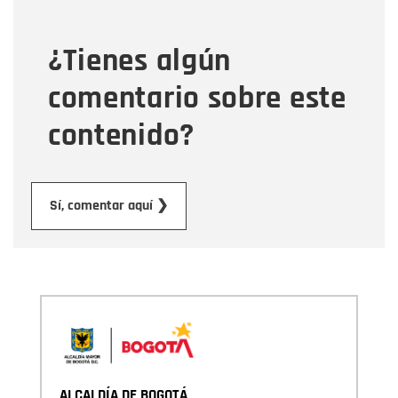
¿Tienes algún
Mensaje
comentario sobre este
contenido?
Enviar
Sí, comentar aquí ❯
ALCALDÍA DE BOGOTÁ