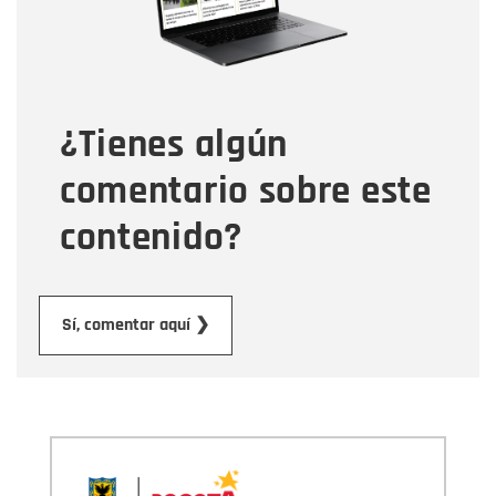
Tipo de comentario
¿Tienes algún
Mensaje
comentario sobre este
contenido?
Enviar
Sí, comentar aquí ❯