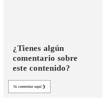
Nombre
Correo electrónico
Tipo de comentario
¿Tienes algún
Mensaje
comentario sobre
este contenido?
Enviar
Sí, comentar aquí ❯