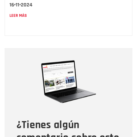
16•11•2024
LEER MÁS
Nombre
Nombre
Correo electrónico
Tipo de comentario
¿Tienes algún
Mensaje