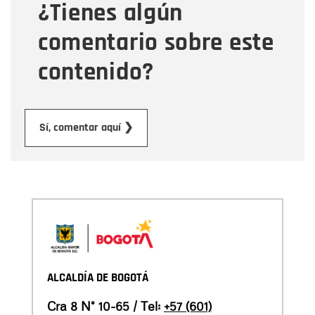
¿Tienes algún
Mensaje
comentario sobre este
contenido?
Enviar
Sí, comentar aquí ❯
ALCALDÍA DE BOGOTÁ
Cra 8 N° 10-65 / Tel:
+57 (601)