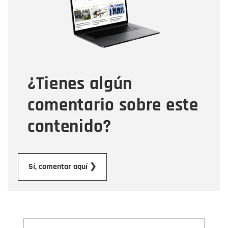
Correo electrónico
Tipo de comentario
¿Tienes algún
Mensaje
comentario sobre este
contenido?
Enviar
Sí, comentar aquí ❯