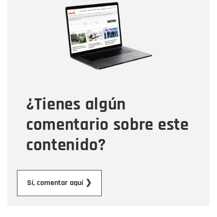
Nombre
Correo electrónico
Tipo de comentario
¿Tienes algún
Mensaje
comentario sobre este
contenido?
Enviar
Sí, comentar aquí ❯