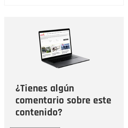
Nombre
Nombre
Correo electrónico
Tipo de comentario
¿Tienes algún
Mensaje
comentario sobre este
contenido?