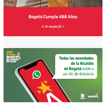
Bogotá Cumple 488 Años
Ir al especial >