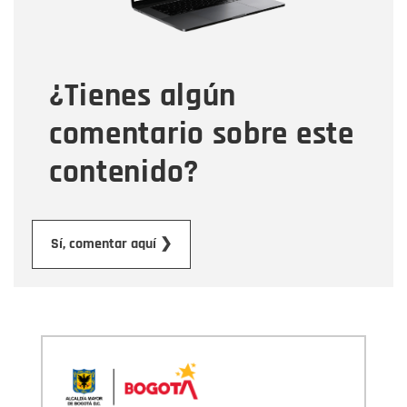
Tipo de comentario
¿Tienes algún
Mensaje
comentario sobre este
contenido?
Enviar
Sí, comentar aquí ❯