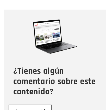
Nombre
Nombre
Correo electrónico
Tipo de comentario
¿Tienes algún
Mensaje
comentario sobre este
contenido?