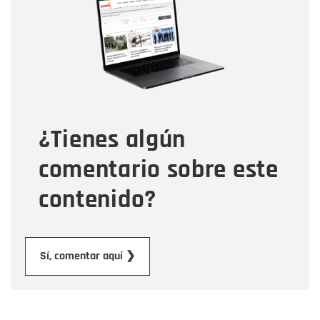
Correo electrónico
Tipo de comentario
¿Tienes algún
Mensaje
comentario sobre este
contenido?
Enviar
Sí, comentar aquí ❯