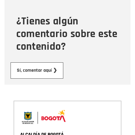
¿Tienes algún
Mensaje
comentario sobre este
contenido?
Enviar
Sí, comentar aquí ❯
ALCALDÍA DE BOGOTÁ