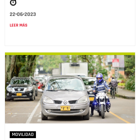
⏱️
22•06•2023
LEER MÁS
MOVILIDAD