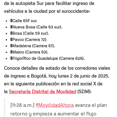
de la autopista Sur para facilitar ingreso de
vehículos a la ciudad por el suroccidente:
🚦Calle 65F sur
.
🚦Nueva Bosa (Calle 63 sur).
🚦Bosa (Calle 59 sur).
🚦Pavco (Carrera 72)
.
🚦Madalena (Carrera 67).
🚦Makro (Carrera 63).
🚦Frigorífico de Guadalupe (Carrera 62A).
Conoce detalles de estado de los corredores viales
de ingreso a Bogotá, hoy lunes 2 de junio de 2025,
en la siguiente publicación en la red social X de
la
Secretaría Distrital de Movilidad
(SDM):
[11:28 a.m.]
#MovilidadAhora
avanza el plan
retorno y empieza a aumentar el flujo