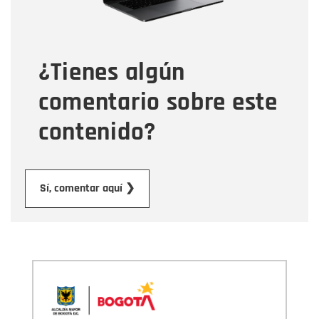
Tipo de comentario
¿Tienes algún
Mensaje
comentario sobre este
contenido?
Enviar
Sí, comentar aquí ❯