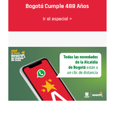
Bogotá Cumple 488 Años
Ir al especial >