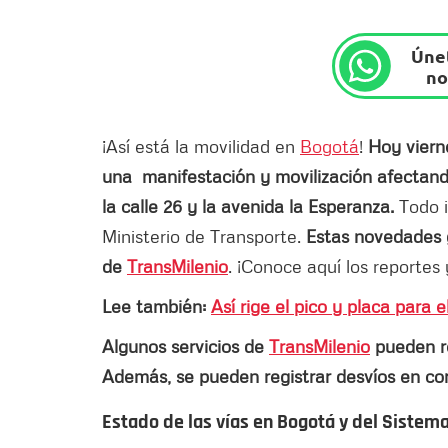
Únet
no
¡Así está la movilidad en
Bogotá
!
Hoy viern
una manifestación y movilización afectand
la calle 26 y la avenida la Esperanza.
Todo i
Ministerio de Transporte.
Estas novedades g
de
TransMilenio
. ¡Conoce aquí los reportes y
Lee también:
Así rige el pico y placa para 
Algunos servicios de
TransMilenio
pueden re
Además, se pueden registrar desvíos en cor
Estado de las vías en Bogotá y del Sistem