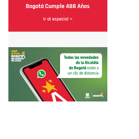
Bogotá Cumple 488 Años
Ir al especial >