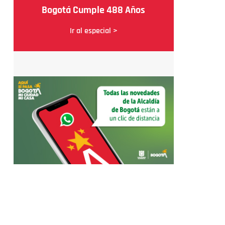
Bogotá Cumple 488 Años
Ir al especial >