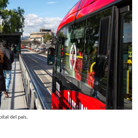
Foto: TransMilenio.
ital del país.