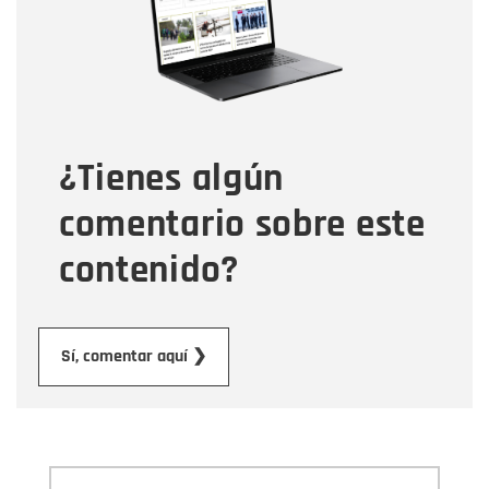
Correo electrónico
Tipo de comentario
¿Tienes algún
Mensaje
comentario sobre este
contenido?
Enviar
Sí, comentar aquí ❯