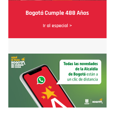
Bogotá Cumple 488 Años
Ir al especial >