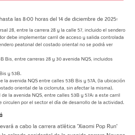
hasta las 8:00 horas del 14 de diciembre de 2025:
sal 28, entre la carrera 28 y la calle 57, incluido el sendero
dor debe implementar carril de acceso y salida controlada
sendero peatonal del costado oriental no se podrá ver
53B Bis, entre carreras 28 y 30 avenida NQS, incluidos
 Bis y 53B.
de la avenida NQS entre calles 53B Bis y 57A, (la ubicación
ostado oriental de la ciclorruta, sin afectar la misma).
al de la avenida NQS, entre calles 53B y 57A; a este carril
circulen por el sector el día de desarrollo de la actividad.
á
evará a cabo la carrera atlética 'Xiaomi Pop Run'
r la calzada occidental de la avenida carrera Novena,