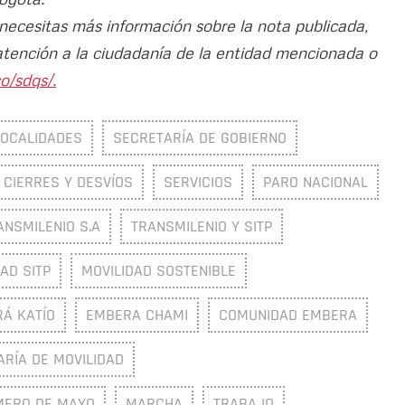
 necesitas más información sobre la nota publicada,
atención a la ciudadanía de la entidad mencionada o
o/sdqs/.
LOCALIDADES
SECRETARÍA DE GOBIERNO
CIERRES Y DESVÍOS
SERVICIOS
PARO NACIONAL
ANSMILENIO S.A
TRANSMILENIO Y SITP
AD SITP
MOVILIDAD SOSTENIBLE
Á KATÍO
EMBERA CHAMI
COMUNIDAD EMBERA
RÍA DE MOVILIDAD
MERO DE MAYO
MARCHA
TRABAJO