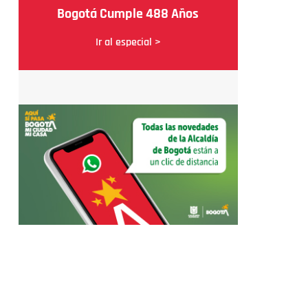
Bogotá Cumple 488 Años
Ir al especial >