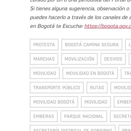
Si tienes alguna sugerencia, observación o
puedes hacerlo a través de los canales de 
en Bogotá te Escucha:
https://bogota.gov.c
PROTESTA
BOGOTÁ CAMINA SEGURA
MARCHAS
MOVILIZACIÓN
DESVIOS
MOVILIDAD
MOVILIDAD EN BOGOTÁ
TR
TRANSPORTE PÚBLICO
RUTAS
MOVILID
MOVILIDAD BOGOTÁ
MOVILIDAD
EMBER
EMBERAS
PARQUE NACIONAL
SECRETA
SECRETARÍA DISTRITAL DE GOBIERNO
PRI