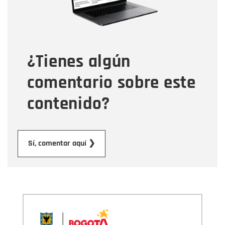
Tipo de comentario
¿Tienes algún
Mensaje
comentario sobre este
contenido?
Enviar
Sí, comentar aquí ❯