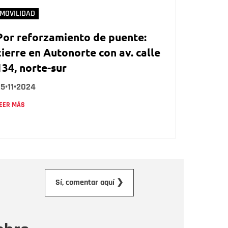
MOVILIDAD
Por reforzamiento de puente:
cierre en Autonorte con av. calle
134, norte-sur
5•11•2024
EER MÁS
orreo electrónico
Sí, comentar aquí ❯
ensaje