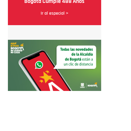
Bogotá Cumple 488 Años
Ir al especial >