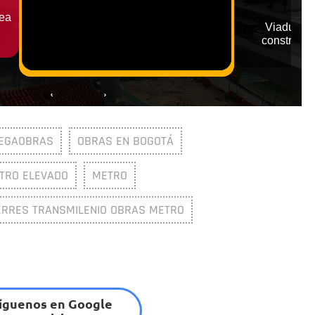
EGAOBRAS
OBRAS EN BOGOTÁ
TRO ELEVADO
METRO
ERRES TRANSMILENIO OBRAS METRO
íguenos en Google