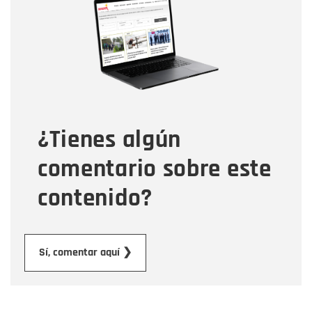
Nombre
Correo electrónico
Tipo de comentario
¿Tienes algún
Mensaje
comentario sobre este
contenido?
Enviar
Sí, comentar aquí ❯