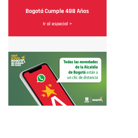
Bogotá Cumple 488 Años
Ir al especial >