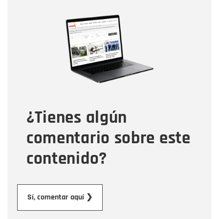
Nombre
Nombre
Correo electrónico
Tipo de comentario
¿Tienes algún
Mensaje
comentario sobre este
contenido?
Enviar
Sí, comentar aquí ❯