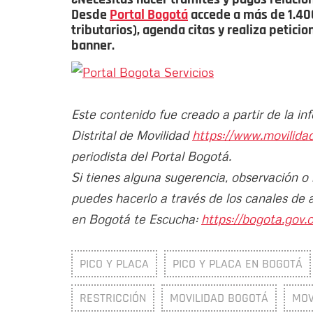
Desde
Portal Bogotá
accede a más de 1.400 
tributarios), agenda citas y realiza petici
banner.
Este contenido fue creado a partir de la in
Distrital de Movilidad
https://www.movilida
periodista del Portal Bogotá.
Si tienes alguna sugerencia, observación o
puedes hacerlo a través de los canales de 
en Bogotá te Escucha:
https://bogota.gov.c
PICO Y PLACA
PICO Y PLACA EN BOGOTÁ
RESTRICCIÓN
MOVILIDAD BOGOTÁ
MOV