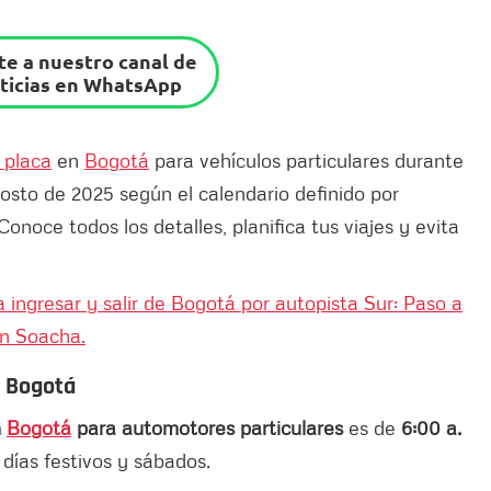
e a nuestro canal de
ticias en WhatsApp
 placa
en
Bogotá
para vehículos particulares durante
osto de 2025 según el calendario definido por
onoce todos los detalles, planifica tus viajes y evita
ra ingresar y salir de Bogotá por autopista Sur: Paso a
en Soacha.
n Bogotá
n
Bogotá
para automotores particulares
es de
6:00 a.
 días festivos y sábados.