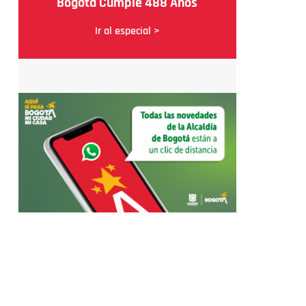
Bogotá Cumple 488 Años
Ir al especial >