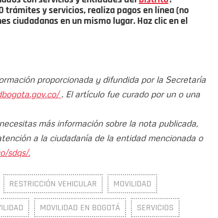
trámites y servicios, realiza pagos en línea (no
ones ciudadanas en un mismo lugar. Haz clic en el
formación proporcionada y difundida por la Secretaría
dbogota.gov.co/
. El artículo fue curado por un o una
 necesitas más información sobre la nota publicada,
atención a la ciudadanía de la entidad mencionada o
o/sdqs/.
RESTRICCIÓN VEHICULAR
MOVILIDAD
ILIDAD
MOVILIDAD EN BOGOTÁ
SERVICIOS