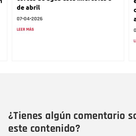
n
de abril
07•04•2026
LEER MÁS
L
Nombre
C
Nombre
Tipo de comentario
M
¿Tienes algún comentario s
este contenido?