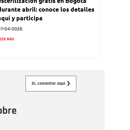
esterilización gratis en Bogotá
durante abril: conoce los detalles
aquí y participa
07•04•2026
EER MÁS
orreo electrónico
Sí, comentar aquí ❯
ensaje
obre