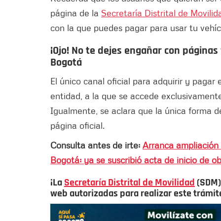
página de la
Secretaría Distrital de Movilid
con la que puedes pagar para usar tu vehí
¡Ojo! No te dejes engañar con páginas 
Bogotá
El único canal oficial para adquirir y pagar 
entidad, a la que se accede exclusivamente
Igualmente, se aclara que la única forma 
página oficial.
Consulta antes de irte:
Arranca ampliación 
Bogotá: ya se suscribió acta de inicio de o
¡La
Secretaría Distrital de Movilidad
(SDM) 
web autorizadas para realizar este trámit