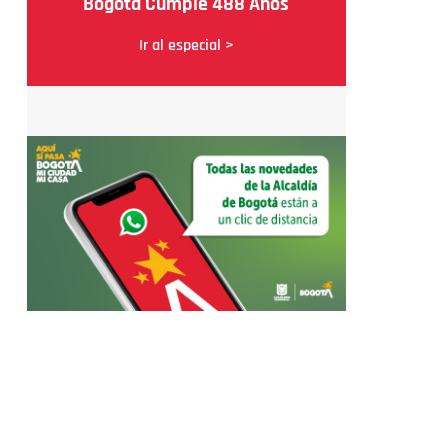
Bogotá Cumple 488 Años
Ir al especial >