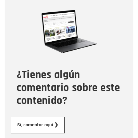
Nombre
Nombre
Correo electrónico
Tipo de comentario
¿Tienes algún
Mensaje
comentario sobre este
contenido?
Enviar
Sí, comentar aquí ❯