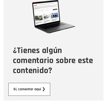
Nombre
Correo electrónico
Tipo de comentario
¿Tienes algún
Mensaje
comentario sobre este
contenido?
Enviar
Sí, comentar aquí ❯