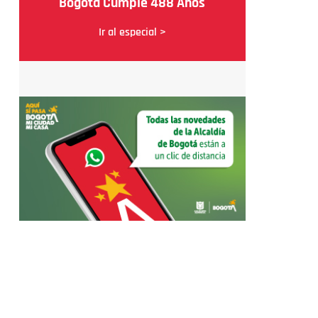
Bogotá Cumple 488 Años
Ir al especial >