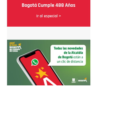
Bogotá Cumple 488 Años
Ir al especial >