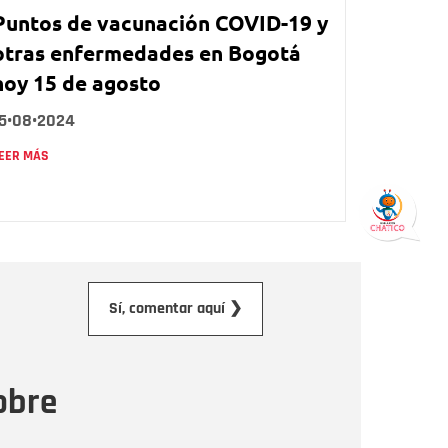
Puntos de vacunación COVID-19 y
otras enfermedades en Bogotá
hoy 15 de agosto
15•08•2024
EER MÁS
orreo electrónico
Sí, comentar aquí ❯
ensaje
obre