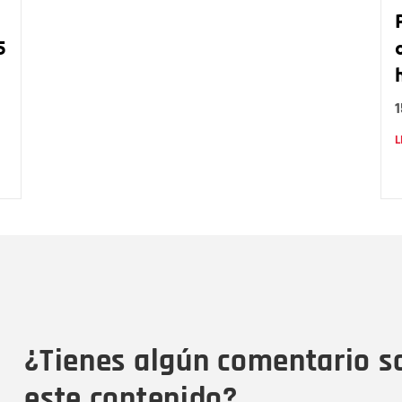
5
L
Nombre
C
Nombre
Tipo de comentario
M
¿Tienes algún comentario s
este contenido?