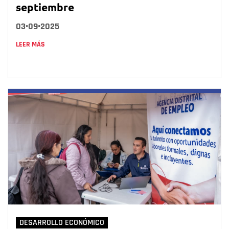
septiembre
03•09•2025
LEER MÁS
DESARROLLO ECONÓMICO