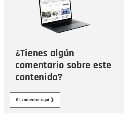
Correo electrónico
Tipo de comentario
¿Tienes algún
Mensaje
comentario sobre este
contenido?
Enviar
Sí, comentar aquí ❯