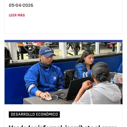
05•04•2026
LEER MÁS
DESARROLLO ECONÓMICO