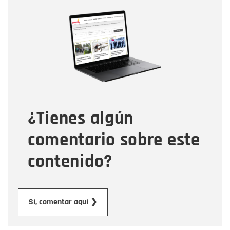
Nombre
Nombre
Correo electrónico
Tipo de comentario
¿Tienes algún
Mensaje
comentario sobre este
contenido?
Enviar
Sí, comentar aquí ❯