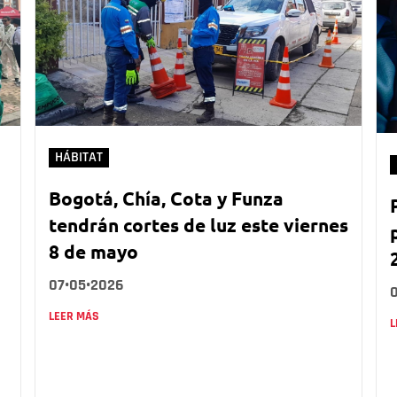
HÁBITAT
Bogotá, Chía, Cota y Funza
tendrán cortes de luz este viernes
8 de mayo
07•05•2026
LEER MÁS
L