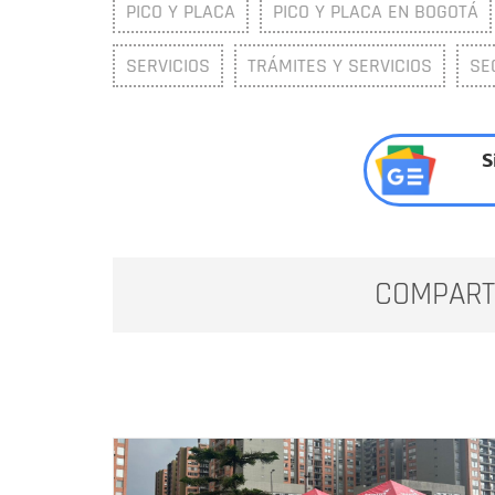
PICO Y PLACA
PICO Y PLACA EN BOGOTÁ
SERVICIOS
TRÁMITES Y SERVICIOS
SE
S
COMPART