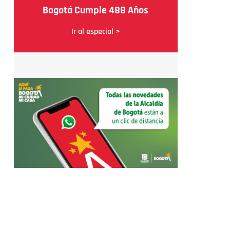
Bogotá Cumple 488 Años
Ir al especial >