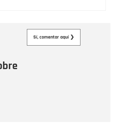
orreo electrónico
Sí, comentar aquí ❯
ensaje
obre
Enviar