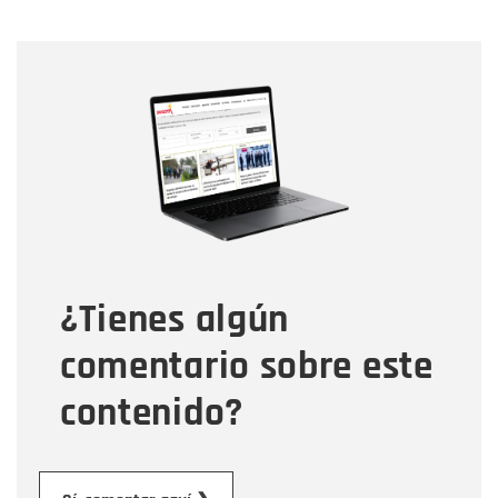
Nombre
Nombre
Correo electrónico
Tipo de comentario
¿Tienes algún
Mensaje
comentario sobre este
contenido?