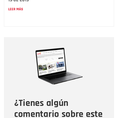
LEER MÁS
Nombre
Nombre
Correo electrónico
Tipo de comentario
¿Tienes algún
Mensaje
comentario sobre este