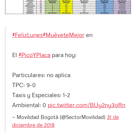
#FelizLunes
#MuéveteMejor
en
El
#PicoYPlaca
para hoy:
Particulares: no aplica
TPC: 9-0
Taxis y Especiales: 1-2
Ambiental: 0
pic.twitter.com/BUy2ny3oRn
— Movilidad Bogotá (@SectorMovilidad)
31 de
diciembre de 2018