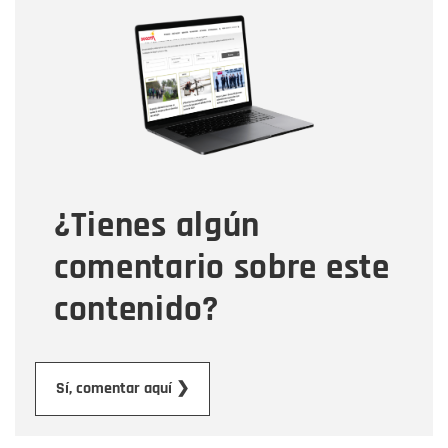
Nombre
Nombre
Correo electrónico
Tipo de comentario
¿Tienes algún
Mensaje
comentario sobre este
contenido?
Enviar
Sí, comentar aquí ❯