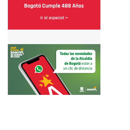
Bogotá Cumple 488 Años
Ir al especial >