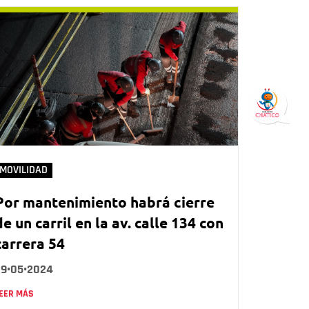
MOVILIDAD
Por mantenimiento habrá cierre
de un carril en la av. calle 134 con
carrera 54
29•05•2024
EER MÁS