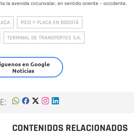
ta la avenida circunvalar, en sentido oriente – occidente.
LACA
PICO Y PLACA EN BOGOTÁ
TERMINAL DE TRANSPORTES S.A.
íguenos en Google
Noticias
E:
CONTENIDOS RELACIONADOS