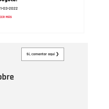
31•03•2022
EER MÁS
orreo electrónico
Sí, comentar aquí ❯
ensaje
obre