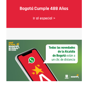
Bogotá Cumple 488 Años
Ir al especial >