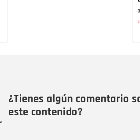
L
Nombre
C
Nombre
Tipo de comentario
M
¿Tienes algún comentario s
este contenido?