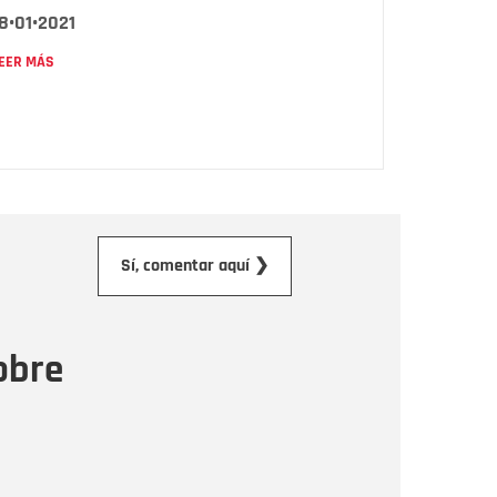
8•01•2021
EER MÁS
orreo electrónico
Sí, comentar aquí ❯
ensaje
obre