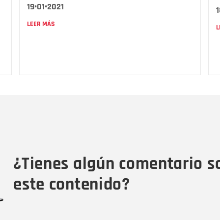
19•01•2021
1
LEER MÁS
L
Nombre
C
Nombre
Tipo de comentario
M
¿Tienes algún comentario s
este contenido?