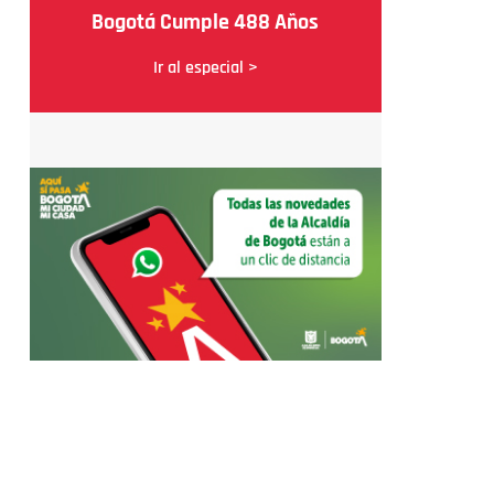
Bogotá Cumple 488 Años
Ir al especial >