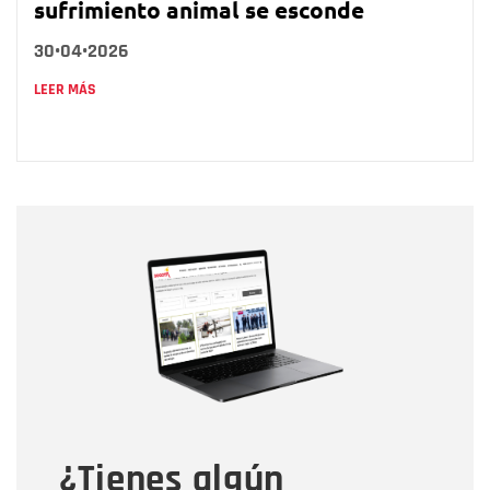
sufrimiento animal se esconde
30•04•2026
LEER MÁS
Nombre
Nombre
Correo electrónico
Tipo de comentario
¿Tienes algún
Mensaje