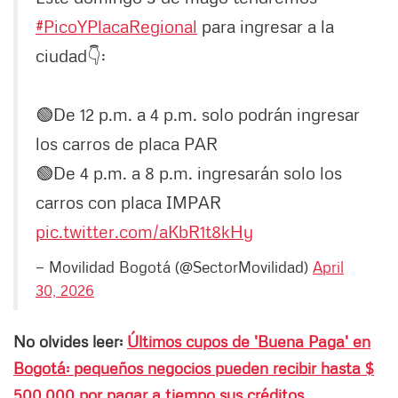
#PicoYPlacaRegional
para ingresar a la
ciudad👇:
🟢De 12 p.m. a 4 p.m. solo podrán ingresar
los carros de placa PAR
🟢De 4 p.m. a 8 p.m. ingresarán solo los
carros con placa IMPAR
pic.twitter.com/aKbR1t8kHy
— Movilidad Bogotá (@SectorMovilidad)
April
30, 2026
No olvides leer:
Últimos cupos de 'Buena Paga' en
Bogotá: pequeños negocios pueden recibir hasta $
500.000 por pagar a tiempo sus créditos