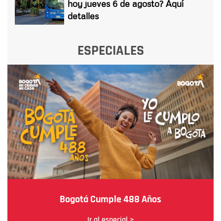
hoy jueves 6 de agosto? Aquí
detalles
ESPECIALES
Bogotá Cumple 488 Años
Ir al especial >