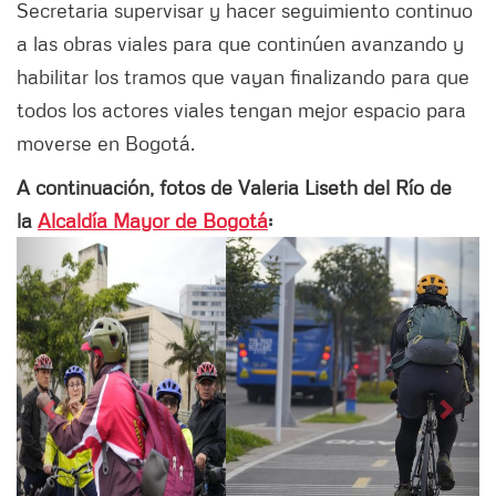
Secretaria supervisar y hacer seguimiento continuo
a las obras viales para que continúen avanzando y
habilitar los tramos que vayan finalizando para que
todos los actores viales tengan mejor espacio para
moverse en Bogotá.
A continuación, fotos de Valeria Liseth del Río de
la
Alcaldía Mayor de Bogotá
:
Siguiente
Anter