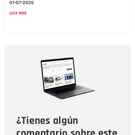
01•07•2026
LEER MÁS
Nombre
Nombre
Correo electrónico
Tipo de comentario
¿Tienes algún
Mensaje
comentario sobre este