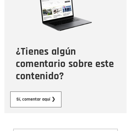
Correo electrónico
Tipo de comentario
¿Tienes algún
Mensaje
comentario sobre este
contenido?
Enviar
Sí, comentar aquí ❯